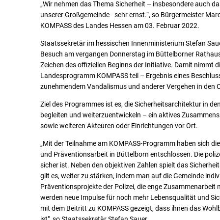
„Wir nehmen das Thema Sicherheit – insbesondere auch das 
unserer Großgemeinde - sehr ernst.“, so Bürgermeister Marcus
KOMPASS des Landes Hessen am 03. Februar 2022.
Staatssekretär im hessischen Innenministerium Stefan Sau
Besuch am vergangen Donnerstag im Büttelborner Rathaus d
Zeichen des offiziellen Beginns der Initiative. Damit nim
Landesprogramm KOMPASS teil – Ergebnis eines Beschlusse
zunehmendem Vandalismus und anderer Vergehen in den Or
Ziel des Programmes ist es, die Sicherheitsarchitektur i
begleiten und weiterzuentwickeln – ein aktives Zusammensp
sowie weiteren Akteuren oder Einrichtungen vor Ort.
„Mit der Teilnahme am KOMPASS-Programm haben sich die Ge
und Präventionsarbeit in Büttelborn entschlossen. Die polizei
sicher ist. Neben den objektiven Zahlen spielt das Sicherhe
gilt es, weiter zu stärken, indem man auf die Gemeinde in
Präventionsprojekte der Polizei, die enge Zusammenarbeit 
werden neue Impulse für noch mehr Lebensqualität und Sic
mit dem Beitritt zu KOMPASS gezeigt, dass ihnen das Woh
ist", so Staatssekretär Stefan Sauer.