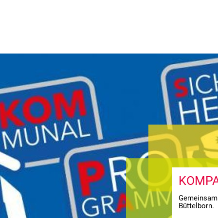
HAUS
LEBEN
FREIZEIT
STA
KOMP
Gemeinsam f
Büttelborn.