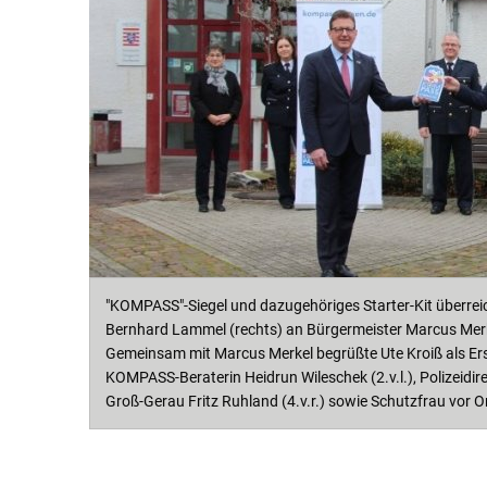
"KOMPASS"-Siegel und dazugehöriges Starter-Kit überreich
Bernhard Lammel (rechts) an Bürgermeister Marcus Merke
Gemeinsam mit Marcus Merkel begrüßte Ute Kroiß als Erst
KOMPASS-Beraterin Heidrun Wileschek (2.v.l.), Polizeidirek
Groß-Gerau Fritz Ruhland (4.v.r.) sowie Schutzfrau vor O