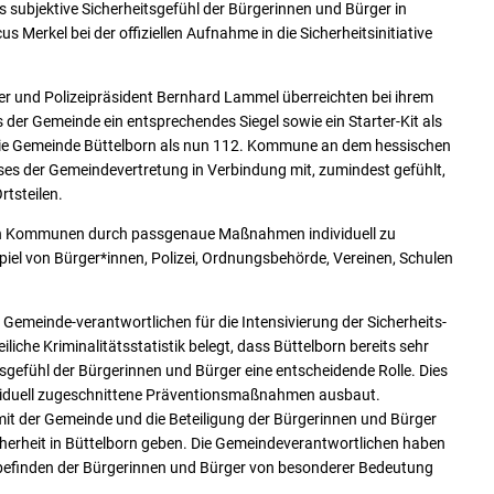
subjektive Sicherheitsgefühl der Bürgerinnen und Bürger in
 Merkel bei der offiziellen Aufnahme in die Sicherheitsinitiative
er und Polizeipräsident Bernhard Lammel überreichten bei ihrem
er Gemeinde ein entsprechendes Siegel sowie ein Starter-Kit als
mt die Gemeinde Büttelborn als nun 112. Kommune an dem hessischen
s der Gemeindevertretung in Verbindung mit, zumindest gefühlt,
tsteilen.
n den Kommunen durch passgenaue Maßnahmen individuell zu
iel von Bürger*innen, Polizei, Ordnungsbehörde, Vereinen, Schulen
meinde-verantwortlichen für die Intensivierung der Sicherheits-
liche Kriminalitätsstatistik belegt, dass Büttelborn bereits sehr
itsgefühl der Bürgerinnen und Bürger eine entscheidende Rolle. Dies
dividuell zugeschnittene Präventionsmaßnahmen ausbaut.
mit der Gemeinde und die Beteiligung der Bürgerinnen und Bürger
herheit in Büttelborn geben. Die Gemeindeverantwortlichen haben
lbefinden der Bürgerinnen und Bürger von besonderer Bedeutung