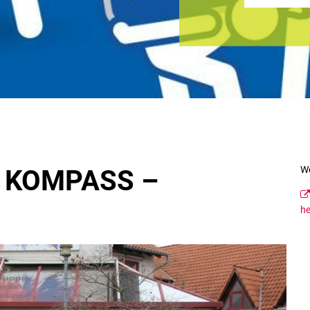
We
ve KOMPASS – 
he