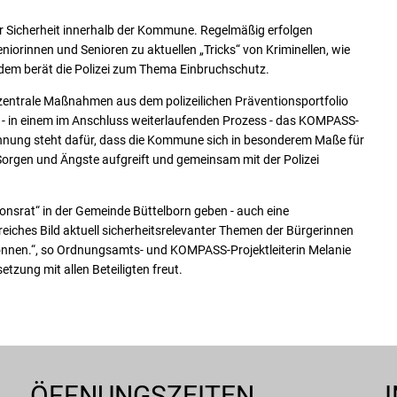
hr Sicherheit innerhalb der Kommune. Regelmäßig erfolgen
orinnen und Senioren zu aktuellen „Tricks“ von Kriminellen, wie
Zudem berät die Polizei zum Thema Einbruchschutz.
zentrale Maßnahmen aus dem polizeilichen Präventionsportfolio
in einem im Anschluss weiterlaufenden Prozess - das KOMPASS-
ichnung steht dafür, dass die Kommune sich in besonderem Maße für
n Sorgen und Ängste aufgreift und gemeinsam mit der Polizei
nsrat“ in der Gemeinde Büttelborn geben - auch eine
eiches Bild aktuell sicherheitsrelevanter Themen der Bürgerinnen
können.“, so Ordnungsamts- und KOMPASS-Projektleiterin Melanie
tzung mit allen Beteiligten freut.
ÖFFNUNGSZEITEN