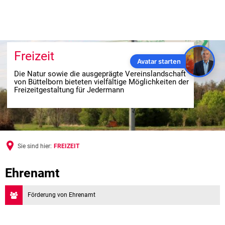
Freizeit
Avatar starten
Die Natur sowie die ausgeprägte Vereinslandschaft
von Büttelborn bieteten vielfältige Möglichkeiten der
Freizeitgestaltung für Jedermann
Sie sind hier:
FREIZEIT
FREIZEIT
Ehrenamt
Förderung von Ehrenamt