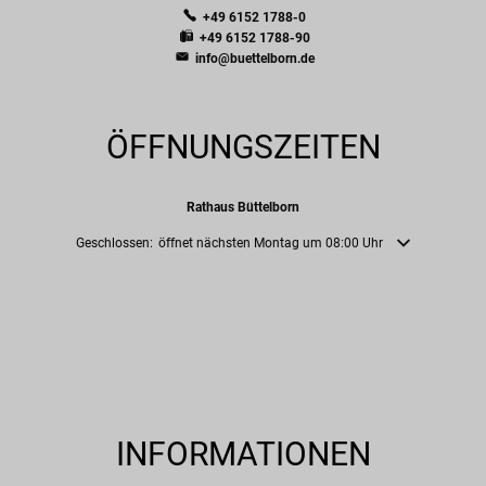
+49 6152 1788-0
+49 6152 1788-90
info@buettelborn.de
ÖFFNUNGSZEITEN
Rathaus Büttelborn
Klicken, um weitere Öffnungs- oder Schließzeiten auszublenden
Geschlossen:
öffnet nächsten Montag um 08:00 Uhr
INFORMATIONEN