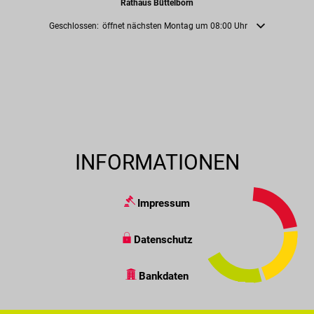
Rathaus Büttelborn
Klicken, um weitere Öffnungs- oder Schließzeiten auszublenden
Geschlossen:
öffnet nächsten Montag um 08:00 Uhr
INFORMATIONEN
Impressum
Datenschutz
Bankdaten