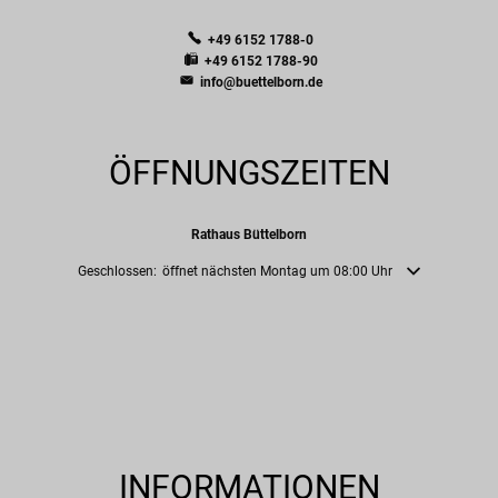
+49 6152 1788-0
+49 6152 1788-90
info@buettelborn.de
ÖFFNUNGSZEITEN
Rathaus Büttelborn
Klicken, um weitere Öffnungs- oder Schließzeiten auszublenden
Geschlossen:
öffnet nächsten Montag um 08:00 Uhr
INFORMATIONEN