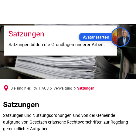
Satzungen
Avatar starten
Satzungen bilden die Grundlagen unserer Arbeit.
Sie sind hier:
RATHAUS
Verwaltung
Satzungen
Satzungen
Satzungen 
Satzungen und Nutzungsordnungen sind von der Gemeinde
aufgrund von Gesetzen erlassene Rechtsvorschriften zur Regelung
gemeindlicher Aufgaben.