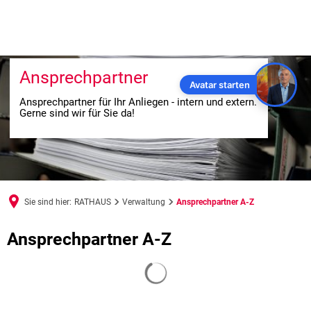
Ansprechpartner
Avatar starten
Ansprechpartner für Ihr Anliegen - intern und extern.
Gerne sind wir für Sie da!
Sie sind hier:
RATHAUS
Verwaltung
Ansprechpartner A-Z
Ansprechpartner
Ansprechpartner A-Z
A-
Suchergebnisse werden geladen
Z