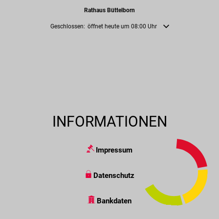
Rathaus Büttelborn
Klicken, um weitere Öffnungs- oder Schließzeiten auszublenden
Geschlossen:
öffnet heute um 08:00 Uhr
INFORMATIONEN
Impressum
Datenschutz
Bankdaten