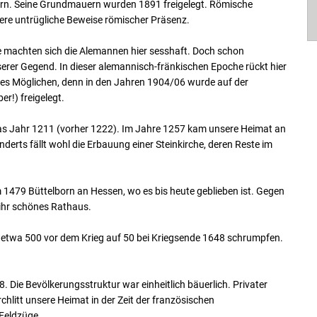
born. Seine Grundmauern wurden 1891 freigelegt. Römische
ere untrügliche Beweise römischer Präsenz.
e machten sich die Alemannen hier sesshaft. Doch schon
erer Gegend. In dieser alemannisch-fränkischen Epoche rückt hier
des Möglichen, denn in den Jahren 1904/06 wurde auf der
er!) freigelegt.
das Jahr 1211 (vorher 1222). Im Jahre 1257 kam unsere Heimat an
derts fällt wohl die Erbauung einer Steinkirche, deren Reste im
479 Büttelborn an Hessen, wo es bis heute geblieben ist. Gegen
 ihr schönes Rathaus.
on etwa 500 vor dem Krieg auf 50 bei Kriegsende 1648 schrumpfen.
. Die Bevölkerungsstruktur war einheitlich bäuerlich. Privater
chlitt unsere Heimat in der Zeit der französischen
Feldzüge.