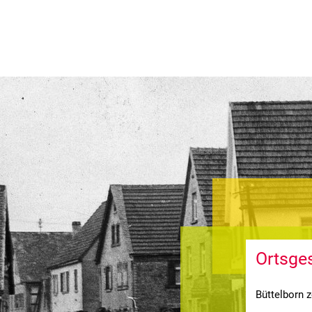
HAUS
LEBEN
FREIZEIT
STA
Ortsge
Büttelborn 