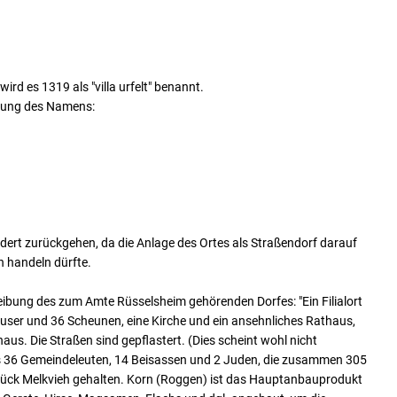
rd es 1319 als "villa urfelt" benannt.
utung des Namens:
dert zurückgehen, da die Anlage des Ortes als Straßendorf darauf
n handeln dürfte.
eibung des zum Amte Rüsselsheim gehörenden Dorfes: "Ein Filialort
user und 36 Scheunen, eine Kirche und ein ansehnliches Rathaus,
aus. Die Straßen sind gepflastert. (Dies scheint wohl nicht
us 36 Gemeindeleuten, 14 Beisassen und 2 Juden, die zusammen 305
ück Melkvieh gehalten. Korn (Roggen) ist das Hauptanbauprodukt