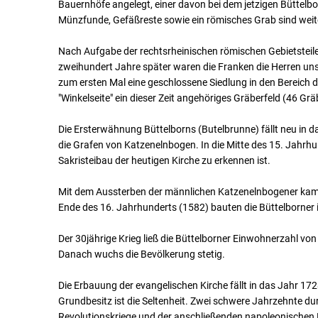
Bauernhöfe angelegt, einer davon bei dem jetzigen Büttel
Münzfunde, Gefäßreste sowie ein römisches Grab sind weit
Nach Aufgabe der rechtsrheinischen römischen Gebietsteil
zweihundert Jahre später waren die Franken die Herren uns
zum ersten Mal eine geschlossene Siedlung in den Bereich 
"Winkelseite" ein dieser Zeit angehöriges Gräberfeld (46 Gräb
Die Ersterwähnung Büttelborns (Butelbrunne) fällt neu in 
die Grafen von Katzenelnbogen. In die Mitte des 15. Jahrhun
Sakristeibau der heutigen Kirche zu erkennen ist.
Mit dem Aussterben der männlichen Katzenelnbogener kam 1
Ende des 16. Jahrhunderts (1582) bauten die Büttelborner
Der 30jährige Krieg ließ die Büttelborner Einwohnerzahl v
Danach wuchs die Bevölkerung stetig.
Die Erbauung der evangelischen Kirche fällt in das Jahr 1728
Grundbesitz ist die Seltenheit. Zwei schwere Jahrzehnte dur
Revolutionskriege und der anschließenden napoleonischen 