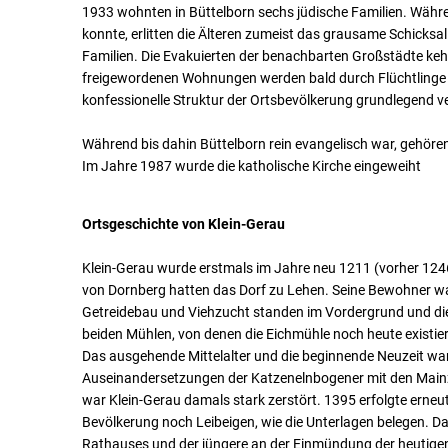
1933 wohnten in Büttelborn sechs jüdische Familien. Währen
konnte, erlitten die Älteren zumeist das grausame Schicksal 
Familien. Die Evakuierten der benachbarten Großstädte keh
freigewordenen Wohnungen werden bald durch Flüchtlinge 
konfessionelle Struktur der Ortsbevölkerung grundlegend v
Während bis dahin Büttelborn rein evangelisch war, gehöre
Im Jahre 1987 wurde die katholische Kirche eingeweiht
Ortsgeschichte von Klein-Gerau
Klein-Gerau wurde erstmals im Jahre neu 1211 (vorher 124
von Dornberg hatten das Dorf zu Lehen. Seine Bewohner w
Getreidebau und Viehzucht standen im Vordergrund und die
beiden Mühlen, von denen die Eichmühle noch heute existie
Das ausgehende Mittelalter und die beginnende Neuzeit war
Auseinandersetzungen der Katzenelnbogener mit den Main
war Klein-Gerau damals stark zerstört. 1395 erfolgte erneu
Bevölkerung noch Leibeigen, wie die Unterlagen belegen. Da
Rathauses und der jüngere an der Einmündung der heutigen