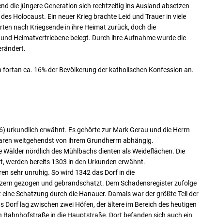
d die jüngere Generation sich rechtzeitig ins Ausland absetzen
des Holocaust. Ein neuer Krieg brachte Leid und Trauer in viele
rten nach Kriegsende in ihre Heimat zurück, doch die
und Heimatvertriebene belegt. Durch ihre Aufnahme wurde die
erändert.
n fortan ca. 16% der Bevölkerung der katholischen Konfession an.
6) urkundlich erwähnt. Es gehörte zur Mark Gerau und die Herrn
aren weitgehendst von ihrem Grundherrn abhängig.
 Wälder nördlich des Mühlbachs dienten als Weideflächen. Die
rt, werden bereits 1303 in den Urkunden erwähnt.
en sehr unruhig. So wird 1342 das Dorf in die
zern gezogen und gebrandschatzt. Dem Schadensregister zufolge
t eine Schatzung durch die Hanauer. Damals war der größte Teil der
s Dorf lag zwischen zwei Höfen, der ältere im Bereich des heutigen
 Bahnhofstraße in die Hauptstraße. Dort befanden sich auch ein