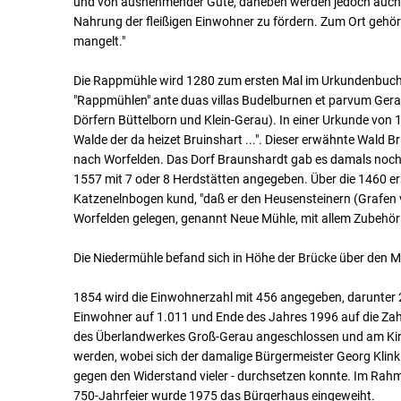
und von ausnehmender Güte, daneben werden jedoch auch G
Nahrung der fleißigen Einwohner zu fördern. Zum Ort gehö
mangelt."
Die Rappmühle wird 1280 zum ersten Mal im Urkundenbuch 
"Rappmühlen" ante duas villas Budelburnen et parvum Gerah
Dörfern Büttelborn und Klein-Gerau). In einer Urkunde von 1
Walde der da heizet Bruinshart ...". Dieser erwähnte Wald B
nach Worfelden. Das Dorf Braunshardt gab es damals noch 
1557 mit 7 oder 8 Herdstätten angegeben. Über die 1460 e
Katzenelnbogen kund, "daß er den Heusensteinern (Grafen 
Worfelden gelegen, genannt Neue Mühle, mit allem Zubehör 
Die Niedermühle befand sich in Höhe der Brücke über den M
1854 wird die Einwohnerzahl mit 456 angegeben, darunter 2
Einwohner auf 1.011 und Ende des Jahres 1996 auf die Za
des Überlandwerkes Groß-Gerau angeschlossen und am Kirc
werden, wobei sich der damalige Bürgermeister Georg Klink
gegen den Widerstand vieler - durchsetzen konnte. Im Rah
750-Jahrfeier wurde 1975 das Bürgerhaus eingeweiht.