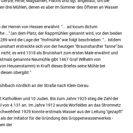
erste, Hirse, Magsamen, Flachs und dgl. angebaut, um die
ren drei Mühlen, denen es aber im Sommer des Öfteren an Wasser
der Herren von Hessen erwähnt: "... ad locum dictum
e ..." (an dem Platz, der Rappmühlen genannt wird, vor den beiden
289 wird die Lage der "Hofmühle" wie folgt beschrieben: "... bitdem
runishart erstreckte sich von der heutigen "Braunshardter Tanne" bis
nicht; es wird 1318 als Brunishart zum ersten Male erwähnt und
rstmals genannte Neumühle gibt 1467 Graf Wilhelm von
von Heusenstamm) in Kraft dieses Briefes seine Mühle bei
diesen übergibt."
ühlbach nördlich an der Straße nach Klein-Gerau.
 Katholiken und 10 Juden. Bis zum Jahre 1925 stieg die Zahl der
hl von 4.131 an. Im Jahre 1912 wurde Worfelden an das Stromnetz
hweihfest 1929 konnte erstmals Wasser aus der Leitung "gezapft"
 als der Initiator für die Gründung des Gruppenwasserwerkes -
men der