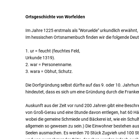
Ortsgeschichte von Worfelden
Im Jahre 1225 erstmals als "Woruelde" urkundlich erwähnt, wi
Im hessischen Ortsnamenbuch finden wir die folgende De
1. ur = feucht (feuchtes Feld,
Urkunde 1319).
2. war = Personenname.
3. wara = Obhut, Schutz.
Die Dorfgründung selbst dürfte auf das 9. oder 10. Jahrhun
hindeutet, dass es sich um eine Gründung durch die Franke
Auskunft aus der Zeit vor rund 200 Jahren gibt eine Beschr
von Groß-Gerau und eine Stunde davon entlegen, hat 60 Hä
wobei die gemeine Schmiede und Bäckerei ist, wie ein Schulh
allgemein so gewesen zu sein.) Die Einwohner bestehen a
Seelen ausmachen. Es werden 70 Stück Zugvieh und 100 St