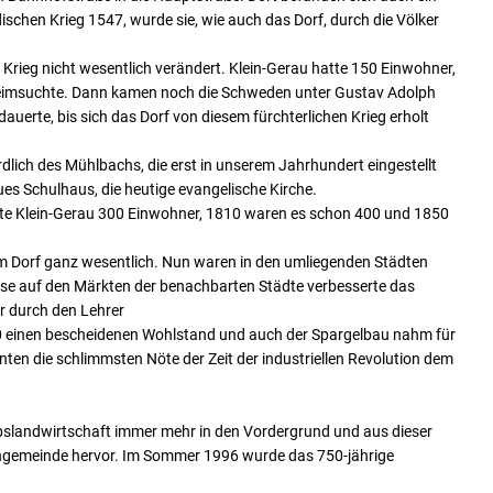
dischen Krieg 1547, wurde sie, wie auch das Dorf, durch die Völker
 Krieg nicht wesentlich verändert. Klein-Gerau hatte 150 Einwohner,
 heimsuchte. Dann kamen noch die Schweden unter Gustav Adolph
auerte, bis sich das Dorf von diesem fürchterlichen Krieg erholt
ich des Mühlbachs, die erst in unserem Jahrhundert eingestellt
s Schulhaus, die heutige evangelische Kirche.
tte Klein-Gerau 300 Einwohner, 1810 waren es schon 400 und 1850
m Dorf ganz wesentlich. Nun waren in den umliegenden Städten
sse auf den Märkten der benachbarten Städte verbesserte das
r durch den Lehrer
 einen bescheidenen Wohlstand und auch der Spargelbau nahm für
ten die schlimmsten Nöte der Zeit der industriellen Revolution dem
bslandwirtschaft immer mehr in den Vordergrund und aus dieser
hngemeinde hervor. Im Sommer 1996 wurde das 750-jährige