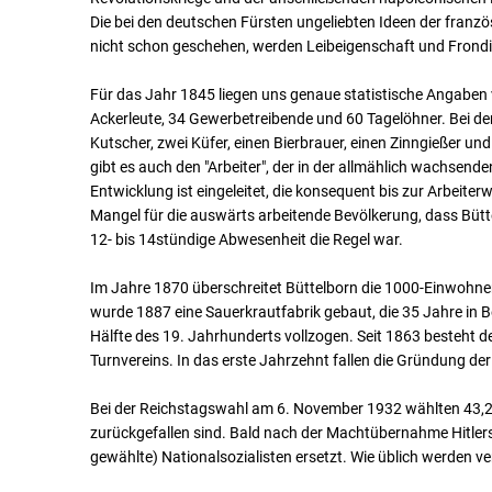
Die bei den deutschen Fürsten ungeliebten Ideen der franz
nicht schon geschehen, werden Leibeigenschaft und Frond
Für das Jahr 1845 liegen uns genaue statistische Angaben
Ackerleute, 34 Gewerbetreibende und 60 Tagelöhner. Bei de
Kutscher, zwei Küfer, einen Bierbrauer, einen Zinngießer u
gibt es auch den "Arbeiter", der in der allmählich wachsende
Entwicklung ist eingeleitet, die konsequent bis zur Arbeite
Mangel für die auswärts arbeitende Bevölkerung, dass Bütte
12- bis 14stündige Abwesenheit die Regel war.
Im Jahre 1870 überschreitet Büttelborn die 1000-Einwohne
wurde 1887 eine Sauerkrautfabrik gebaut, die 35 Jahre in 
Hälfte des 19. Jahrhunderts vollzogen. Seit 1863 besteht 
Turnvereins. In das erste Jahrzehnt fallen die Gründung der 
Bei der Reichstagswahl am 6. November 1932 wählten 43,2%
zurückgefallen sind. Bald nach der Machtübernahme Hitlers 
gewählte) Nationalsozialisten ersetzt. Wie üblich werden 