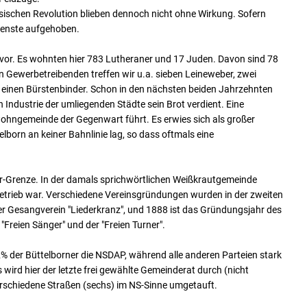
ösischen Revolution blieben dennoch nicht ohne Wirkung. Sofern
ienste aufgehoben.
 vor. Es wohnten hier 783 Lutheraner und 17 Juden. Davon sind 78
n Gewerbetreibenden treffen wir u.a. sieben Leineweber, zwei
nd einen Bürstenbinder. Schon in den nächsten beiden Jahrzehnten
n Industrie der umliegenden Städte sein Brot verdient. Eine
rwohngemeinde der Gegenwart führt. Es erwies sich als großer
lborn an keiner Bahnlinie lag, so dass oftmals eine
r-Grenze. In der damals sprichwörtlichen Weißkrautgemeinde
Betrieb war. Verschiedene Vereinsgründungen wurden in der zweiten
der Gesangverein "Liederkranz", und 1888 ist das Gründungsjahr des
"Freien Sänger" und der "Freien Turner".
 der Büttelborner die NSDAP, während alle anderen Parteien stark
wird hier der letzte frei gewählte Gemeinderat durch (nicht
verschiedene Straßen (sechs) im NS-Sinne umgetauft.