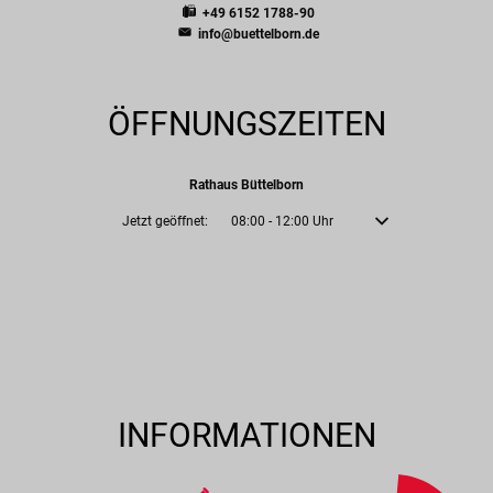
+49 6152 1788-90
info@buettelborn.de
ÖFFNUNGSZEITEN
Rathaus Büttelborn
Klicken, um weitere Öffnungs- oder Schließzeiten auszublenden
Jetzt geöffnet:
08:00
-
12:00
Uhr
Von 08:00 bis 12:00 U
INFORMATIONEN