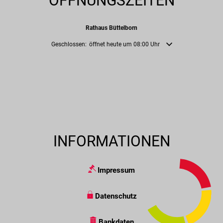
ÖFFNUNGSZEITEN
Rathaus Büttelborn
Klicken, um weitere Öffnungs- oder Schließzeiten auszublenden
Geschlossen:
öffnet heute um 08:00 Uhr
INFORMATIONEN
Impressum
Datenschutz
Bankdaten