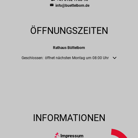
info@buettelborn.de
ÖFFNUNGSZEITEN
Rathaus Büttelborn
Klicken, um weitere Öffnungs- oder Schließzeiten auszublenden
Geschlossen:
öffnet nächsten Montag um 08:00 Uhr
INFORMATIONEN
Impressum