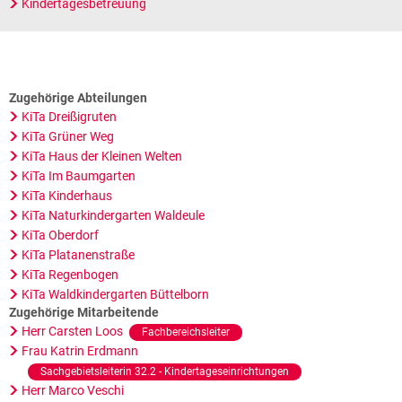
Kindertagesbetreuung
Zugehörige Abteilungen
KiTa Dreißigruten
KiTa Grüner Weg
KiTa Haus der Kleinen Welten
KiTa Im Baumgarten
KiTa Kinderhaus
KiTa Naturkindergarten Waldeule
KiTa Oberdorf
KiTa Platanenstraße
KiTa Regenbogen
KiTa Waldkindergarten Büttelborn
Zugehörige Mitarbeitende
Herr Carsten Loos
Fachbereichsleiter
Frau Katrin Erdmann
Sachgebietsleiterin 32.2 - Kindertageseinrichtungen
Herr Marco Veschi