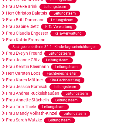
Leitungsteam
Frau Meike Brink
Leitungsteam
Herr Christos Dalatsis
Leitungsteam
Frau Britt Dammann
Leitungsteam
Frau Sabine Dietz
KiTa-Verwaltung
Frau Claudia Engesser
KiTa-Verwaltung
Frau Katrin Erdmann
Sachgebietsleiterin 32.2 - Kindertageseinrichtungen
Frau Evelyn Freund
Leitungsteam
Frau Jeanne Götz
Leitungsteam
Frau Kerstin Kleemann
Leitungsteam
Herr Carsten Loos
Fachbereichsleiter
Frau Karen Mättner
Kita-Fachberatung
Frau Jessica Römisch
Leitungsteam
Frau Andrea Ruckelshaußen
Leitungsteam
Frau Annette Stächelin
Leitungsteam
Frau Tina Thiele
Leitungsteam
Frau Mandy Vollrath-Kinzel
Leitungsteam
Frau Sarah Watzke
Leitungsteam