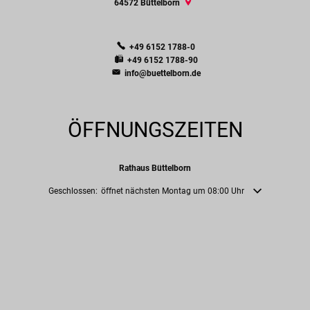
64572
Büttelborn
+49 6152 1788-0
+49 6152 1788-90
info@buettelborn.de
ÖFFNUNGSZEITEN
Rathaus Büttelborn
Klicken, um weitere Öffnungs- oder Schließzeiten auszublenden
Geschlossen:
öffnet nächsten Montag um 08:00 Uhr