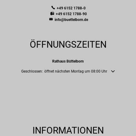
+49 6152 1788-0
+49 6152 1788-90
info@buettelborn.de
ÖFFNUNGSZEITEN
Rathaus Büttelborn
Klicken, um weitere Öffnungs- oder Schließzeiten auszublenden
Geschlossen:
öffnet nächsten Montag um 08:00 Uhr
INFORMATIONEN