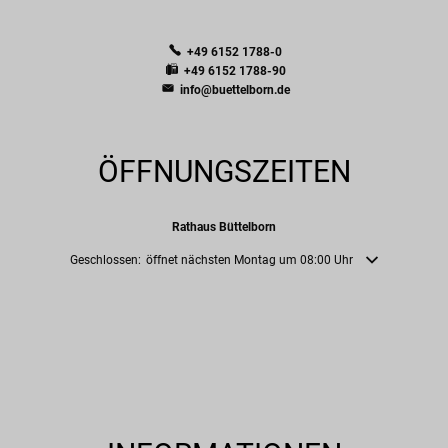
+49 6152 1788-0
+49 6152 1788-90
info@buettelborn.de
ÖFFNUNGSZEITEN
Rathaus Büttelborn
Klicken, um weitere Öffnungs- oder Schließzeiten auszublenden
Geschlossen:
öffnet nächsten Montag um 08:00 Uhr