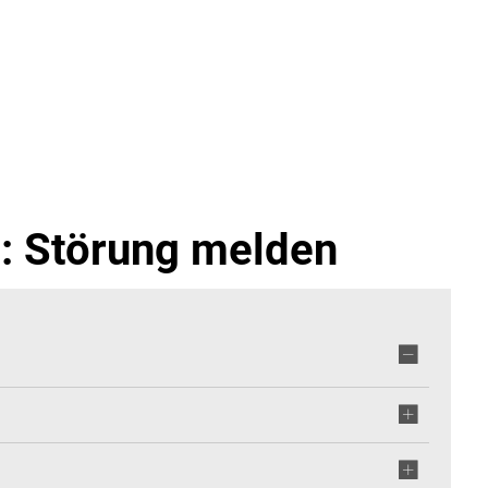
HAUS
LEBEN
FREIZEIT
STA
: Störung melden