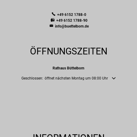
+49 6152 1788-0
+49 6152 1788-90
info@buettelborn.de
ÖFFNUNGSZEITEN
Rathaus Büttelborn
Klicken, um weitere Öffnungs- oder Schließzeiten auszublenden
Geschlossen:
öffnet nächsten Montag um 08:00 Uhr