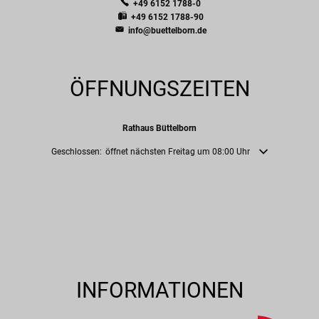
+49 6152 1788-0
+49 6152 1788-90
info@buettelborn.de
ÖFFNUNGSZEITEN
Rathaus Büttelborn
Klicken, um weitere Öffnungs- oder Schließzeiten auszublenden
Geschlossen:
öffnet nächsten Freitag um 08:00 Uhr
INFORMATIONEN